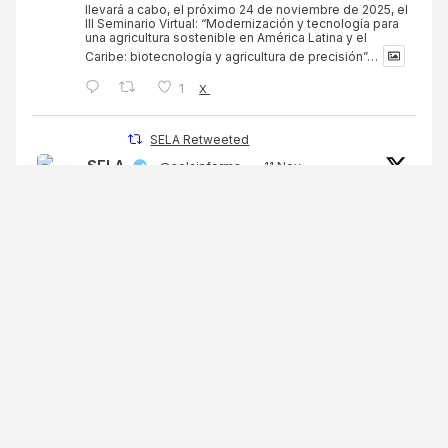
llevará a cabo, el próximo 24 de noviembre de 2025, el
III Seminario Virtual: “Modernización y tecnología para
una agricultura sostenible en América Latina y el
Caribe: biotecnología y agricultura de precisión”…
1
X
SELA Retweeted
SELA
@selainforma
·
11 Nov
¡PUBLICACIÓN DISPONIBLE!
‘Integración en la integración: Nuevos caminos para
la sinergia en la región’ es una obra del
#SELA
que
marca un hito en la historia de la cooperación regional
en América Latina y el Caribe
¡Conócela aquí!
https://sela.org/sela-publica-integracion-en-la-
integracion-...
…
3
3
X
SELA Retweeted