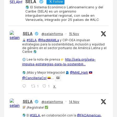
SELA
Follow
El Sistema Económico Latinoamericano y del
Caribe (SELA) es un organismo
intergubernamental regional, con sede en
Venezuela, integrado por 25 países de #ALC
SELA
@selainforma
·
15 Nov
#SELA
,
@RedMAMLa
y CIP-OEA impulsan
estrategias para la sostenibilidad, inclusión y equidad
de género en el sector portuario de América Latina y el
Caribe
Lee la nota de prensa
http://sela.org/sela-
impulsa-estrategias-para-la-sostenibili...
¡Más y Mejor Integración!
@MAE_Haiti
@CancilleriaCol
…
1
1
X
SELA
@selainforma
·
14 Nov
¡Regístrate!
El
#SELA
, en colaboración con la
@FAOAmericas
,