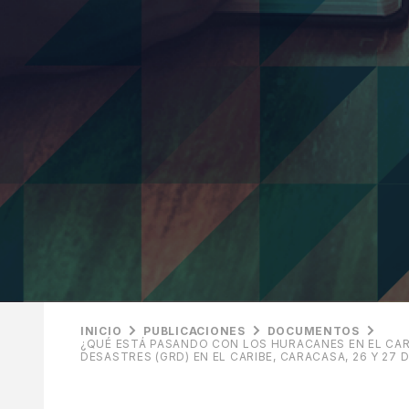
INICIO
PUBLICACIONES
DOCUMENTOS
¿QUÉ ESTÁ PASANDO CON LOS HURACANES EN EL CARI
DESASTRES (GRD) EN EL CARIBE, CARACASA, 26 Y 27 