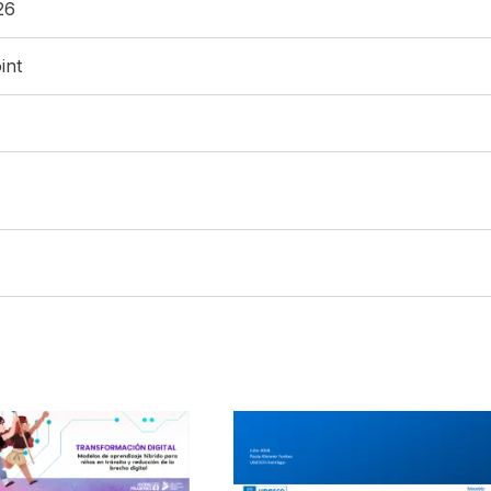
26
int