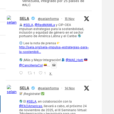
Venezuela, integrado por 25 países de
#ALC
SELA
@selainforma
·
15 Nov
#SELA
,
@RedMAMLa
y CIP-OEA
impulsan estrategias para la sostenibilidad,
inclusión y equidad de género en el sector
portuario de América Latina y el Caribe
Lee la nota de prensa
http://sela.org/sela-impulsa-estrategias-para-
la-sostenibili...
¡Más y Mejor Integración!
@MAE_Haiti
@CancilleriaCol
…
1
1
X
SELA
@selainforma
·
14 Nov
¡Regístrate!
El
#SELA
, en colaboración con la
@FAOAmericas
, llevará a cabo, el próximo 24
de noviembre de 2025, el III Seminario Virtual:
“Modernización y tecnología para una