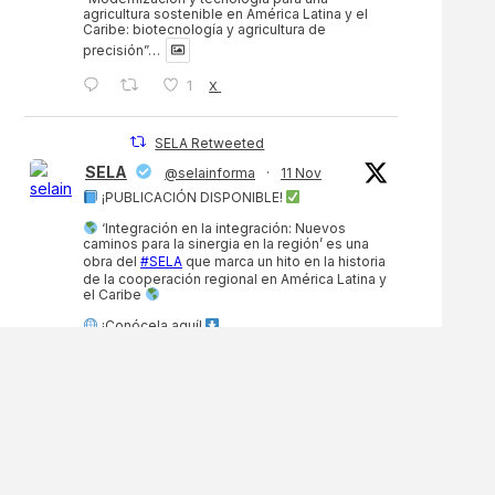
agricultura sostenible en América Latina y el
Caribe: biotecnología y agricultura de
precisión”…
1
X
SELA Retweeted
SELA
@selainforma
·
11 Nov
¡PUBLICACIÓN DISPONIBLE!
‘Integración en la integración: Nuevos
caminos para la sinergia en la región’ es una
obra del
#SELA
que marca un hito en la historia
de la cooperación regional en América Latina y
el Caribe
¡Conócela aquí!
https://sela.org/sela-publica-integracion-en-
la-integracion-...
…
3
3
X
SELA Retweeted