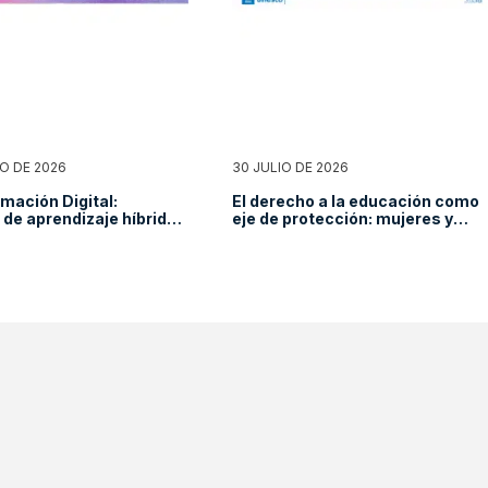
O DE 2026
30 JULIO DE 2026
mación Digital:
El derecho a la educación como
de aprendizaje híbrido
eje de protección: mujeres y
as en tránsito y
niñas migrantes
n de la brecha digital