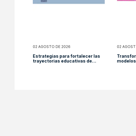
02 AGOSTO DE 2026
02 AGOST
Estrategias para fortalecer las
Transfor
trayectorias educativas de
modelos 
mujeres y niñas migrantes: una
para niñ
mirada desde el Panorama
reducció
Social de América Latina y el
Caribe 2025