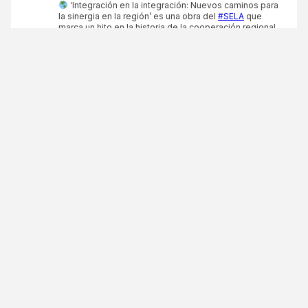
‘Integración en la integración: Nuevos caminos para
la sinergia en la región’ es una obra del
#SELA
que
marca un hito en la historia de la cooperación regional
en América Latina y el Caribe
¡Conócela aquí!
https://sela.org/sela-publica-integracion-en-la-
integracion-...
…
3
3
X
SELA Retweeted
SELA
@selainforma
·
11 Nov
El
#SELA
, en alianza con la
@OIM_LAC
, llevará a
cabo, los días 19 y 20 de noviembre de 2025, la III
Edición de la Capacitación Virtual sobre Datos
Migratorios
El objetivo es continuar fortaleciendo las
capacidades técnicas de los funcionarios de los
Estados miembros en…
3
3
X
Cargar mas