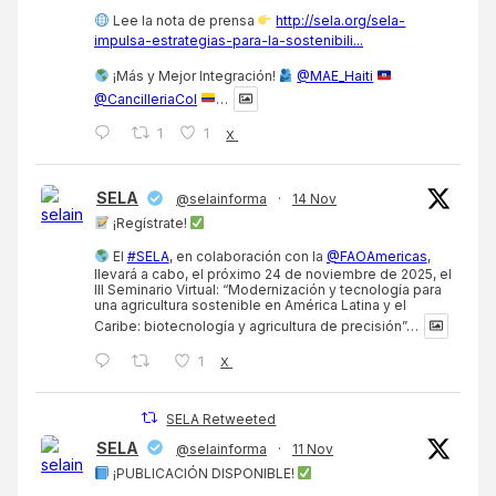
Lee la nota de prensa
http://sela.org/sela-
impulsa-estrategias-para-la-sostenibili...
¡Más y Mejor Integración!
@MAE_Haiti
@CancilleriaCol
…
1
1
X
SELA
@selainforma
·
14 Nov
¡Regístrate!
El
#SELA
, en colaboración con la
@FAOAmericas
,
llevará a cabo, el próximo 24 de noviembre de 2025, el
III Seminario Virtual: “Modernización y tecnología para
una agricultura sostenible en América Latina y el
Caribe: biotecnología y agricultura de precisión”…
1
X
SELA Retweeted
SELA
@selainforma
·
11 Nov
¡PUBLICACIÓN DISPONIBLE!