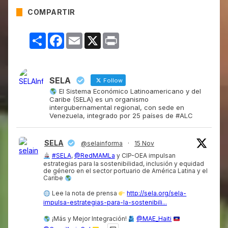
COMPARTIR
Compartir
Facebook
Email
X
Print
SELA
Follow
El Sistema Económico Latinoamericano y del
Caribe (SELA) es un organismo
intergubernamental regional, con sede en
Venezuela, integrado por 25 países de #ALC
SELA
@selainforma
·
15 Nov
#SELA
,
@RedMAMLa
y CIP-OEA impulsan
estrategias para la sostenibilidad, inclusión y equidad
de género en el sector portuario de América Latina y el
Caribe
Lee la nota de prensa
http://sela.org/sela-
impulsa-estrategias-para-la-sostenibili...
¡Más y Mejor Integración!
@MAE_Haiti