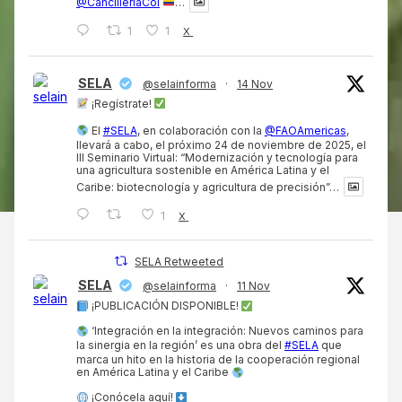
@CancilleriaCol
…
1
1
X
SELA
@selainforma
·
14 Nov
¡Regístrate!
El
#SELA
, en colaboración con la
@FAOAmericas
,
llevará a cabo, el próximo 24 de noviembre de 2025, el
III Seminario Virtual: “Modernización y tecnología para
una agricultura sostenible en América Latina y el
Caribe: biotecnología y agricultura de precisión”…
1
X
SELA Retweeted
SELA
@selainforma
·
11 Nov
¡PUBLICACIÓN DISPONIBLE!
‘Integración en la integración: Nuevos caminos para
la sinergia en la región’ es una obra del
#SELA
que
marca un hito en la historia de la cooperación regional
en América Latina y el Caribe
¡Conócela aquí!