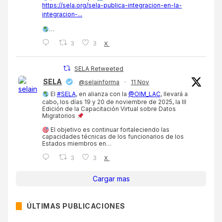
https://sela.org/sela-publica-integracion-en-la-
integracion-...
…
3
3
X
SELA Retweeted
SELA
@selainforma
·
11 Nov
El
#SELA
, en alianza con la
@OIM_LAC
, llevará a
cabo, los días 19 y 20 de noviembre de 2025, la III
Edición de la Capacitación Virtual sobre Datos
Migratorios
El objetivo es continuar fortaleciendo las
capacidades técnicas de los funcionarios de los
Estados miembros en…
3
3
X
Cargar mas
ÚLTIMAS PUBLICACIONES