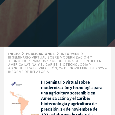
INICIO
PUBLICACIONES
INFORMES
III SEMINARIO VIRTUAL SOBRE MODERNIZACIÓN Y
TECNOLOGÍA PARA UNA AGRICULTURA SOSTENIBLE EN
AMÉRICA LATINA Y EL CARIBE: BIOTECNOLOGÍA Y
AGRICULTURA DE PRECISIÓN, 24 DE NOVIEMBRE DE 2025 –
INFORME DE RELATORÍA
III Seminario virtual sobre
modernización y tecnología para
una agricultura sostenible en
América Latina y el Caribe:
biotecnología y agricultura de
precisión, 24 de noviembre de
2025 – Informe de relatoría