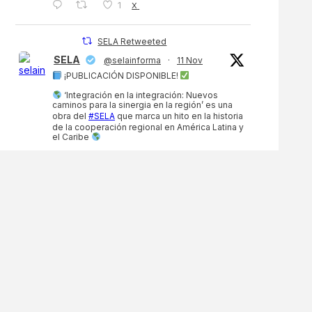
1
X
SELA Retweeted
SELA
@selainforma
·
11 Nov
¡PUBLICACIÓN DISPONIBLE!
‘Integración en la integración: Nuevos
caminos para la sinergia en la región’ es una
obra del
#SELA
que marca un hito en la historia
de la cooperación regional en América Latina y
el Caribe
¡Conócela aquí!
https://sela.org/sela-publica-integracion-en-
la-integracion-...
…
3
3
X
SELA Retweeted
SELA
@selainforma
·
11 Nov
El
#SELA
, en alianza con la
@OIM_LAC
,
llevará a cabo, los días 19 y 20 de noviembre