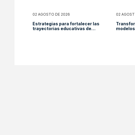
02 AGOSTO DE 2026
02 AGOST
Estrategias para fortalecer las
Transfor
trayectorias educativas de
modelos 
mujeres y niñas migrantes: una
para niñ
mirada desde el Panorama
reducció
Social de América Latina y el
Caribe 2025