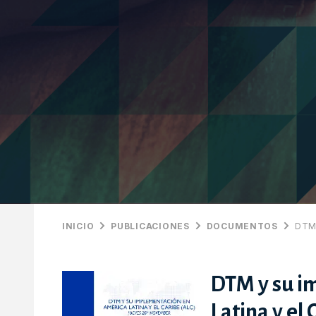
INICIO
PUBLICACIONES
DOCUMENTOS
DTM
DTM y su i
Latina y el 