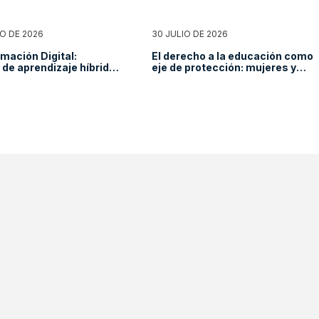
O DE 2026
30 JULIO DE 2026
mación Digital:
El derecho a la educación como
de aprendizaje híbrido
eje de protección: mujeres y
as en tránsito y
niñas migrantes
n de la brecha digital