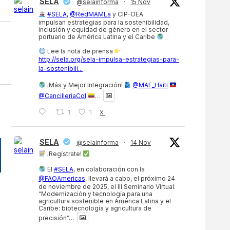
SELA
@selainforma
·
15 Nov
#SELA
,
@RedMAMLa
y CIP-OEA
impulsan estrategias para la sostenibilidad,
inclusión y equidad de género en el sector
portuario de América Latina y el Caribe
Lee la nota de prensa
http://sela.org/sela-impulsa-estrategias-para-
la-sostenibili...
¡Más y Mejor Integración!
@MAE_Haiti
@CancilleriaCol
…
1
1
X
SELA
@selainforma
·
14 Nov
¡Regístrate!
El
#SELA
, en colaboración con la
@FAOAmericas
, llevará a cabo, el próximo 24
de noviembre de 2025, el III Seminario Virtual:
“Modernización y tecnología para una
agricultura sostenible en América Latina y el
Caribe: biotecnología y agricultura de
precisión”…