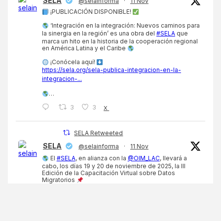
SELA
@selainforma
·
11 Nov
¡PUBLICACIÓN DISPONIBLE!
‘Integración en la integración: Nuevos caminos para
la sinergia en la región’ es una obra del
#SELA
que
marca un hito en la historia de la cooperación regional
en América Latina y el Caribe
¡Conócela aquí!
https://sela.org/sela-publica-integracion-en-la-
integracion-...
…
3
3
X
SELA Retweeted
SELA
@selainforma
·
11 Nov
El
#SELA
, en alianza con la
@OIM_LAC
, llevará a
cabo, los días 19 y 20 de noviembre de 2025, la III
Edición de la Capacitación Virtual sobre Datos
Migratorios
El objetivo es continuar fortaleciendo las
capacidades técnicas de los funcionarios de los
Estados miembros en…