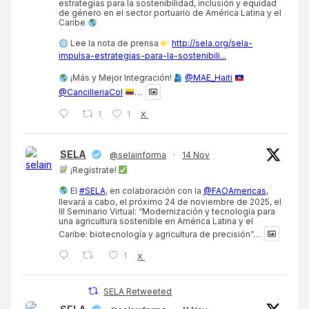
estrategias para la sostenibilidad, inclusión y equidad
de género en el sector portuario de América Latina y el
Caribe
Lee la nota de prensa
http://sela.org/sela-
impulsa-estrategias-para-la-sostenibili...
¡Más y Mejor Integración!
@MAE_Haiti
@CancilleriaCol
…
1
1
X
SELA
@selainforma
·
14 Nov
¡Regístrate!
El
#SELA
, en colaboración con la
@FAOAmericas
,
llevará a cabo, el próximo 24 de noviembre de 2025, el
III Seminario Virtual: “Modernización y tecnología para
una agricultura sostenible en América Latina y el
Caribe: biotecnología y agricultura de precisión”…
1
X
SELA Retweeted