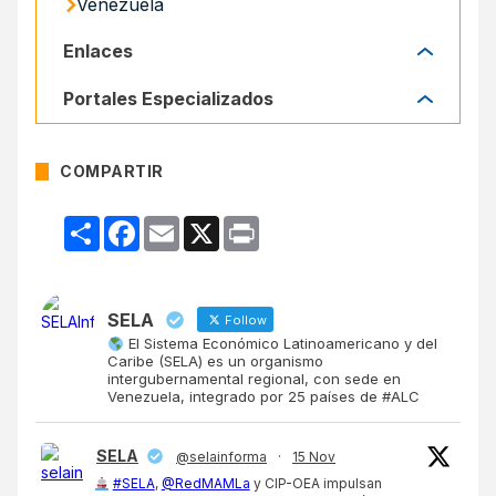
Venezuela
Enlaces
Enlaces
Portales Especializados
Portales Especializados
COMPARTIR
Compartir
Facebook
Email
X
Print
SELA
Follow
El Sistema Económico Latinoamericano y del
Caribe (SELA) es un organismo
intergubernamental regional, con sede en
Venezuela, integrado por 25 países de #ALC
SELA
@selainforma
·
15 Nov
#SELA
,
@RedMAMLa
y CIP-OEA impulsan