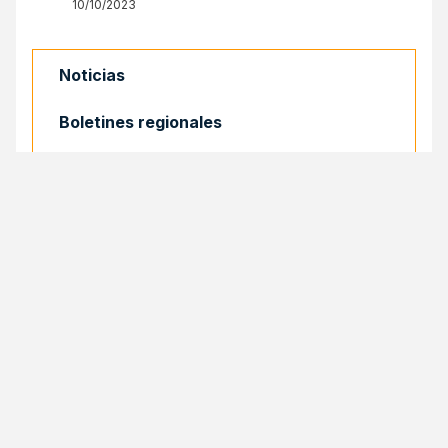
10/10/2023
Noticias
Boletines regionales
Artículos
Galería de fotos
Convocatorias
SELApasantes
COMPARTIR
Compartir
Facebook
Email
X
Print