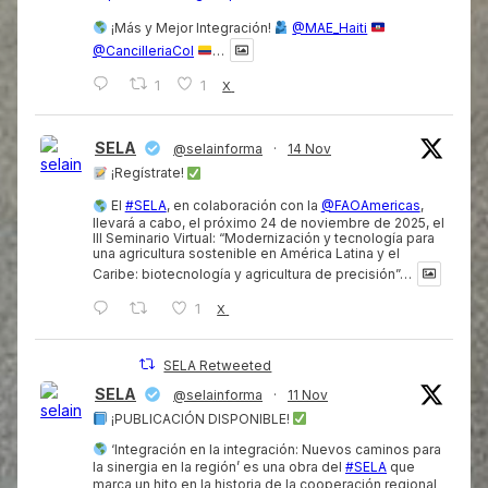
¡Más y Mejor Integración!
@MAE_Haiti
@CancilleriaCol
…
1
1
X
SELA
@selainforma
·
14 Nov
¡Regístrate!
El
#SELA
, en colaboración con la
@FAOAmericas
,
llevará a cabo, el próximo 24 de noviembre de 2025, el
III Seminario Virtual: “Modernización y tecnología para
una agricultura sostenible en América Latina y el
Caribe: biotecnología y agricultura de precisión”…
1
X
SELA Retweeted
SELA
@selainforma
·
11 Nov
¡PUBLICACIÓN DISPONIBLE!
‘Integración en la integración: Nuevos caminos para
la sinergia en la región’ es una obra del
#SELA
que
marca un hito en la historia de la cooperación regional