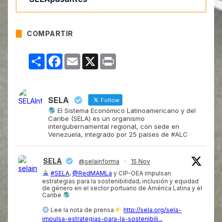
COMPARTIR
Compartir
Facebook
Email
X
Print
SELA
Follow
El Sistema Económico Latinoamericano y del
Caribe (SELA) es un organismo
intergubernamental regional, con sede en
Venezuela, integrado por 25 países de #ALC
SELA
@selainforma
·
15 Nov
#SELA
,
@RedMAMLa
y CIP-OEA impulsan
estrategias para la sostenibilidad, inclusión y equidad
de género en el sector portuario de América Latina y el
Caribe
Lee la nota de prensa
http://sela.org/sela-
impulsa-estrategias-para-la-sostenibili...