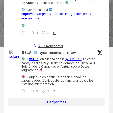
en América Latina y el Caribe
¡Conócela aquí!
https://sela.org/sela-publica-integracion-en-la-
integracion-...
…
3
3
X
SELA Retweeted
SELA
@selainforma
·
11 Nov
El
#SELA
, en alianza con la
@OIM_LAC
, llevará a
cabo, los días 19 y 20 de noviembre de 2025, la III
Edición de la Capacitación Virtual sobre Datos
Migratorios
El objetivo es continuar fortaleciendo las
capacidades técnicas de los funcionarios de los
Estados miembros en…
3
3
X
Cargar mas