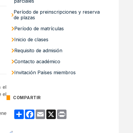
parciales
Período de preinscripciones y reserva
de plazas
Período de matrículas
Inicio de clases
Requisito de admisión
Contacto académico
Invitación Países miembros
 el
 el
COMPARTIR
.
Compartir
Facebook
Email
X
Print
ene