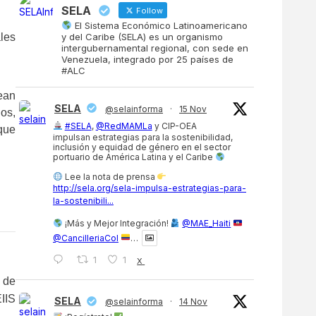
SELA
Follow
El Sistema Económico Latinoamericano
les
y del Caribe (SELA) es un organismo
intergubernamental regional, con sede en
Venezuela, integrado por 25 países de
#ALC
ean
SELA
@selainforma
·
15 Nov
os,
#SELA
,
@RedMAMLa
y CIP-OEA
que
impulsan estrategias para la sostenibilidad,
inclusión y equidad de género en el sector
portuario de América Latina y el Caribe
Lee la nota de prensa
http://sela.org/sela-impulsa-estrategias-para-
la-sostenibili...
¡Más y Mejor Integración!
@MAE_Haiti
@CancilleriaCol
…
1
1
X
 de
IIS
SELA
@selainforma
·
14 Nov