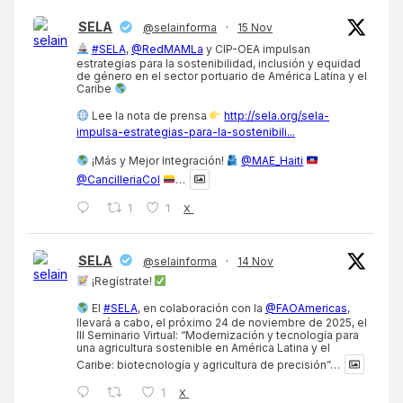
SELA
@selainforma
·
15 Nov
#SELA
,
@RedMAMLa
y CIP-OEA impulsan
estrategias para la sostenibilidad, inclusión y equidad
de género en el sector portuario de América Latina y el
Caribe
Lee la nota de prensa
http://sela.org/sela-
impulsa-estrategias-para-la-sostenibili...
¡Más y Mejor Integración!
@MAE_Haiti
@CancilleriaCol
…
1
1
X
SELA
@selainforma
·
14 Nov
¡Regístrate!
El
#SELA
, en colaboración con la
@FAOAmericas
,
llevará a cabo, el próximo 24 de noviembre de 2025, el
III Seminario Virtual: “Modernización y tecnología para
una agricultura sostenible en América Latina y el
Caribe: biotecnología y agricultura de precisión”…
1
X