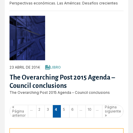
Perspectivas económicas. Las Américas: Desafíos crecientes
23 ABRIL DE 2014
LIBRO
The Overarching Post 2015 Agenda –
Council conclusions
The Overarching Post 2015 Agenda – Council conclusions
«
Página
...
2
3
4
5
6
...
10
...
Página
siguiente
anterior
»