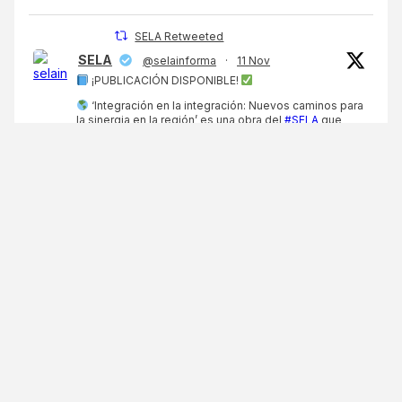
SELA Retweeted
SELA
@selainforma
·
11 Nov
¡PUBLICACIÓN DISPONIBLE!
‘Integración en la integración: Nuevos caminos para
la sinergia en la región’ es una obra del
#SELA
que
marca un hito en la historia de la cooperación regional
en América Latina y el Caribe
¡Conócela aquí!
https://sela.org/sela-publica-integracion-en-la-
integracion-...
…
3
3
X
SELA Retweeted
SELA
@selainforma
·
11 Nov
El
#SELA
, en alianza con la
@OIM_LAC
, llevará a
cabo, los días 19 y 20 de noviembre de 2025, la III
Edición de la Capacitación Virtual sobre Datos
Migratorios