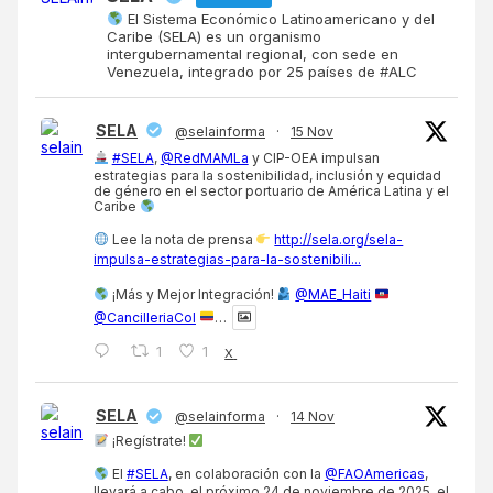
El Sistema Económico Latinoamericano y del
Caribe (SELA) es un organismo
intergubernamental regional, con sede en
Venezuela, integrado por 25 países de #ALC
SELA
@selainforma
·
15 Nov
#SELA
,
@RedMAMLa
y CIP-OEA impulsan
estrategias para la sostenibilidad, inclusión y equidad
de género en el sector portuario de América Latina y el
Caribe
Lee la nota de prensa
http://sela.org/sela-
impulsa-estrategias-para-la-sostenibili...
¡Más y Mejor Integración!
@MAE_Haiti
@CancilleriaCol
…
1
1
X
SELA
@selainforma
·
14 Nov
¡Regístrate!
El
#SELA
, en colaboración con la
@FAOAmericas
,
llevará a cabo, el próximo 24 de noviembre de 2025, el