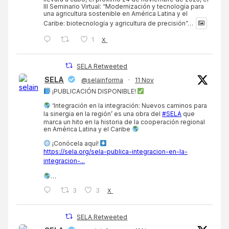
III Seminario Virtual: “Modernización y tecnología para
una agricultura sostenible en América Latina y el
Caribe: biotecnología y agricultura de precisión”…
1
X
SELA Retweeted
SELA
@selainforma
·
11 Nov
¡PUBLICACIÓN DISPONIBLE!
‘Integración en la integración: Nuevos caminos para
la sinergia en la región’ es una obra del
#SELA
que
marca un hito en la historia de la cooperación regional
en América Latina y el Caribe
¡Conócela aquí!
https://sela.org/sela-publica-integracion-en-la-
integracion-...
…
3
3
X
SELA Retweeted