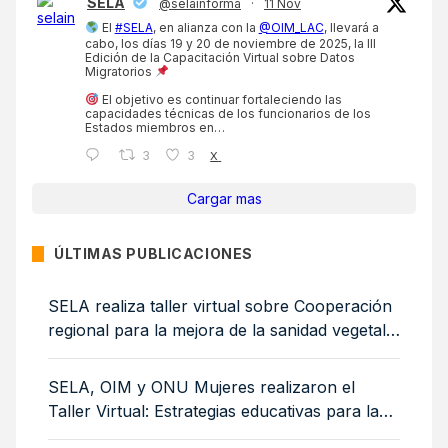
SELA
@selainforma
·
11 Nov
El
#SELA
, en alianza con la
@OIM_LAC
, llevará a
cabo, los días 19 y 20 de noviembre de 2025, la III
Edición de la Capacitación Virtual sobre Datos
Migratorios
El objetivo es continuar fortaleciendo las
capacidades técnicas de los funcionarios de los
Estados miembros en…
3
3
X
Cargar mas
ÚLTIMAS PUBLICACIONES
SELA realiza taller virtual sobre Cooperación
regional para la mejora de la sanidad vegetal:
medidas sanitarias y fitosanitarias para la
sostenibilidad ambiental
SELA, OIM y ONU Mujeres realizaron el
Taller Virtual: Estrategias educativas para la
integración de mujeres y niñas migrantes