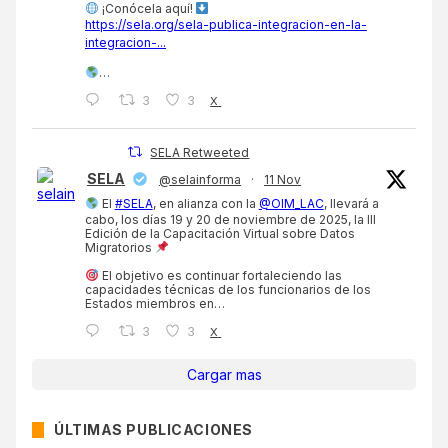
¡Conócela aquí!
https://sela.org/sela-publica-integracion-en-la-
integracion-...
…
3
3
X
SELA Retweeted
SELA
@selainforma
·
11 Nov
El
#SELA
, en alianza con la
@OIM_LAC
, llevará a
cabo, los días 19 y 20 de noviembre de 2025, la III
Edición de la Capacitación Virtual sobre Datos
Migratorios
El objetivo es continuar fortaleciendo las
capacidades técnicas de los funcionarios de los
Estados miembros en…
3
3
X
Cargar mas
ÚLTIMAS PUBLICACIONES