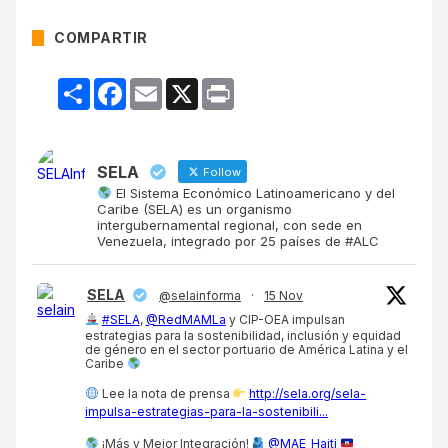
COMPARTIR
Compartir
Facebook
Email
X
Print
SELA
Follow
El Sistema Económico Latinoamericano y del
Caribe (SELA) es un organismo
intergubernamental regional, con sede en
Venezuela, integrado por 25 países de #ALC
SELA
@selainforma
·
15 Nov
#SELA
,
@RedMAMLa
y CIP-OEA impulsan
estrategias para la sostenibilidad, inclusión y equidad
de género en el sector portuario de América Latina y el
Caribe
Lee la nota de prensa
http://sela.org/sela-
impulsa-estrategias-para-la-sostenibili...
¡Más y Mejor Integración!
@MAE_Haiti