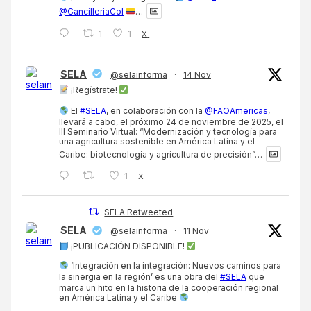
@CancilleriaCol
…
1
1
X
SELA
@selainforma
·
14 Nov
¡Regístrate!
El
#SELA
, en colaboración con la
@FAOAmericas
,
llevará a cabo, el próximo 24 de noviembre de 2025, el
III Seminario Virtual: “Modernización y tecnología para
una agricultura sostenible en América Latina y el
Caribe: biotecnología y agricultura de precisión”…
1
X
SELA Retweeted
SELA
@selainforma
·
11 Nov
¡PUBLICACIÓN DISPONIBLE!
‘Integración en la integración: Nuevos caminos para
la sinergia en la región’ es una obra del
#SELA
que
marca un hito en la historia de la cooperación regional
en América Latina y el Caribe