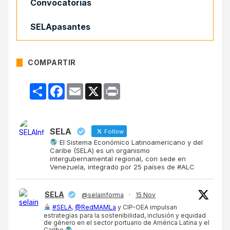
Convocatorias
SELApasantes
COMPARTIR
Compartir
Facebook
Email
X
Print
SELA
Follow
El Sistema Económico Latinoamericano y del
Caribe (SELA) es un organismo
intergubernamental regional, con sede en
Venezuela, integrado por 25 países de #ALC
SELA
@selainforma
·
15 Nov
#SELA
,
@RedMAMLa
y CIP-OEA impulsan
estrategias para la sostenibilidad, inclusión y equidad
de género en el sector portuario de América Latina y el
Caribe