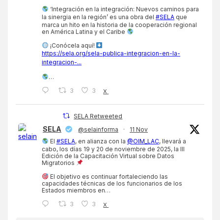
‘Integración en la integración: Nuevos caminos para
la sinergia en la región’ es una obra del
#SELA
que
marca un hito en la historia de la cooperación regional
en América Latina y el Caribe
¡Conócela aquí!
https://sela.org/sela-publica-integracion-en-la-
integracion-...
…
3
3
X
SELA Retweeted
SELA
@selainforma
·
11 Nov
El
#SELA
, en alianza con la
@OIM_LAC
, llevará a
cabo, los días 19 y 20 de noviembre de 2025, la III
Edición de la Capacitación Virtual sobre Datos
Migratorios
El objetivo es continuar fortaleciendo las
capacidades técnicas de los funcionarios de los
Estados miembros en…
3
3
X