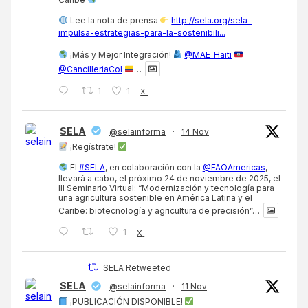
Lee la nota de prensa
http://sela.org/sela-
impulsa-estrategias-para-la-sostenibili...
¡Más y Mejor Integración!
@MAE_Haiti
@CancilleriaCol
…
1
1
X
SELA
@selainforma
·
14 Nov
¡Regístrate!
El
#SELA
, en colaboración con la
@FAOAmericas
,
llevará a cabo, el próximo 24 de noviembre de 2025, el
III Seminario Virtual: “Modernización y tecnología para
una agricultura sostenible en América Latina y el
Caribe: biotecnología y agricultura de precisión”…
1
X
SELA Retweeted
SELA
@selainforma
·
11 Nov
¡PUBLICACIÓN DISPONIBLE!