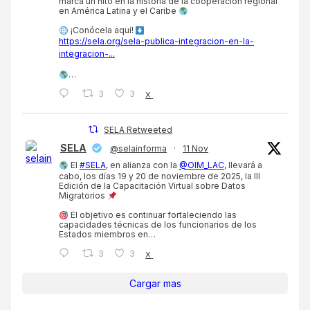
marca un hito en la historia de la cooperación regional
en América Latina y el Caribe
¡Conócela aquí!
https://sela.org/sela-publica-integracion-en-la-
integracion-...
…
3
3
X
SELA Retweeted
SELA
@selainforma
·
11 Nov
El
#SELA
, en alianza con la
@OIM_LAC
, llevará a
cabo, los días 19 y 20 de noviembre de 2025, la III
Edición de la Capacitación Virtual sobre Datos
Migratorios
El objetivo es continuar fortaleciendo las
capacidades técnicas de los funcionarios de los
Estados miembros en…
3
3
X
Cargar mas