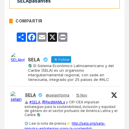
SELApasantes
COMPARTIR
Compartir
Facebook
Email
X
Print
SELA
Follow
El Sistema Económico Latinoamericano y del
Caribe (SELA) es un organismo
intergubernamental regional, con sede en
Venezuela, integrado por 25 países de #ALC
SELA
@selainforma
·
15 Nov
#SELA
,
@RedMAMLa
y CIP-OEA impulsan
estrategias para la sostenibilidad, inclusión y equidad
de género en el sector portuario de América Latina y el
Caribe
Lee la nota de prensa
http://sela.org/sela-
impulsa-estrategias-para-la-sostenibili...