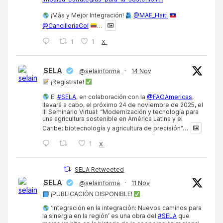
¡Más y Mejor Integración!
@MAE_Haiti
@CancilleriaCol
…
1
1
X
SELA
@selainforma
·
14 Nov
¡Regístrate!
El
#SELA
, en colaboración con la
@FAOAmericas
,
llevará a cabo, el próximo 24 de noviembre de 2025, el
III Seminario Virtual: “Modernización y tecnología para
una agricultura sostenible en América Latina y el
Caribe: biotecnología y agricultura de precisión”…
1
X
SELA Retweeted
SELA
@selainforma
·
11 Nov
¡PUBLICACIÓN DISPONIBLE!
‘Integración en la integración: Nuevos caminos para
la sinergia en la región’ es una obra del
#SELA
que