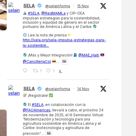
SELA
@selainforma
·
15 Nov
#SELA
,
@RedMAMLa
y CIP-OEA
impulsan estrategias para la sostenibilidad,
inclusión y equidad de género en el sector
portuario de América Latina y el Caribe
Lee la nota de prensa
http://sela.org/sela-impulsa-estrategias-para-
la-sostenibili...
¡Más y Mejor Integración!
@MAE_Haiti
@CancilleriaCol
…
1
1
X
SELA
@selainforma
·
14 Nov
¡Regístrate!
El
#SELA
, en colaboración con la
@FAOAmericas
, llevará a cabo, el próximo 24
de noviembre de 2025, el III Seminario Virtual:
“Modernización y tecnología para una
agricultura sostenible en América Latina y el
Caribe: biotecnología y agricultura de
precisión”…