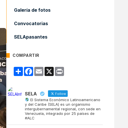
Galería de fotos
Convocatorias
SELApasantes
COMPARTIR
Compartir
Facebook
Email
X
Print
SELA
Follow
El Sistema Económico Latinoamericano
y del Caribe (SELA) es un organismo
intergubernamental regional, con sede en
Venezuela, integrado por 25 países de
#ALC