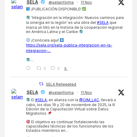
SELA
@selainforma
·
11 Nov
¡PUBLICACIÓN DISPONIBLE!
‘Integración en la integración: Nuevos caminos para
la sinergia en la región’ es una obra del
#SELA
que
marca un hito en la historia de la cooperación regional
en América Latina y el Caribe
¡Conócela aquí!
https://sela.org/sela-publica-integracion-en-la-
integracion-...
…
3
3
X
SELA Retweeted
SELA
@selainforma
·
11 Nov
El
#SELA
, en alianza con la
@OIM_LAC
, llevará a
cabo, los días 19 y 20 de noviembre de 2025, la III
Edición de la Capacitación Virtual sobre Datos
Migratorios
El objetivo es continuar fortaleciendo las
capacidades técnicas de los funcionarios de los
Estados miembros en…