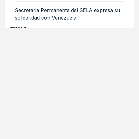
Secretaria Permanente del SELA expresa su
solidaridad con Venezuela
TEMAS
CONVOCATORIAS ABIERTAS
Ver todas
Tweets by SELAInforma