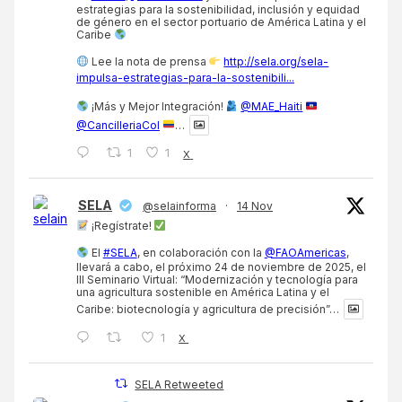
estrategias para la sostenibilidad, inclusión y equidad
de género en el sector portuario de América Latina y el
Caribe
Lee la nota de prensa
http://sela.org/sela-
impulsa-estrategias-para-la-sostenibili...
¡Más y Mejor Integración!
@MAE_Haiti
@CancilleriaCol
…
1
1
X
SELA
@selainforma
·
14 Nov
¡Regístrate!
El
#SELA
, en colaboración con la
@FAOAmericas
,
llevará a cabo, el próximo 24 de noviembre de 2025, el
III Seminario Virtual: “Modernización y tecnología para
una agricultura sostenible en América Latina y el
Caribe: biotecnología y agricultura de precisión”…
1
X
SELA Retweeted