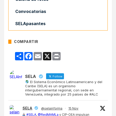
Convocatorias
SELApasantes
COMPARTIR
Compartir
Facebook
Email
X
Print
SELA
Follow
El Sistema Económico Latinoamericano y del
Caribe (SELA) es un organismo
intergubernamental regional, con sede en
Venezuela, integrado por 25 países de #ALC
SELA
@selainforma
·
15 Nov
#SELA
,
@RedMAMLa
y CIP-OEA impulsan